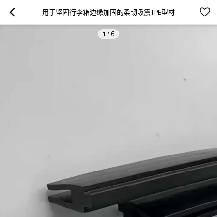
用于坚固行李箱边缘加固的柔韧吸震TPE型材
1
/
6