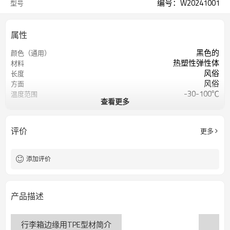
编号：W20241001
型号
属性
黑色的
颜色（通用）
热塑性弹性体
材料
风俗
长度
风俗
方面
-30-100℃
温度范围
查看更多
60±5 A 或定制
肖氏硬度
6兆帕
抗拉强度
400%
断裂伸长
评价
更多
添加评价
产品描述
行李箱边缘用TPE型材简介