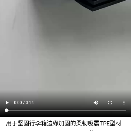
用于坚固行李箱边缘加固的柔韧吸震TPE型材