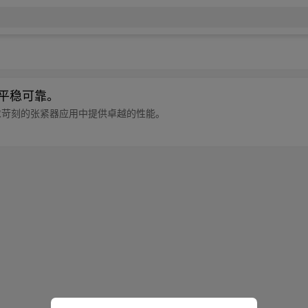
行平稳可靠。
求苛刻的张紧器应用中提供卓越的性能。