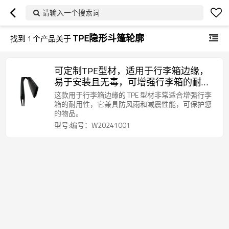
请输入一个搜索词
TPE隐形斗篷轮廓
找到
1
个产品关于
可定制TPE型材，适用于行李箱边缘，
易于安装且无毒，可增强行李箱的耐用
性。
这款用于行李箱边缘的 TPE 型材非常适合增强行李
箱的耐用性，它兼具防风雨和减震性能，可保护您
的物品。
型号:编号：W20241001