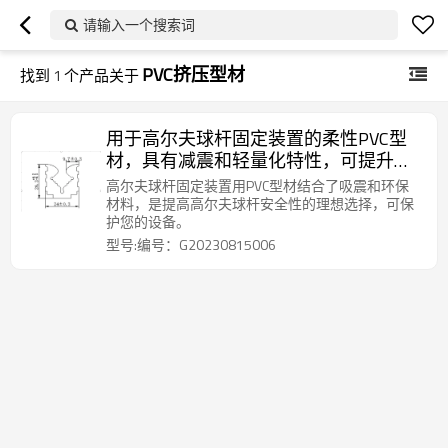
请输入一个搜索词
PVC挤压型材
找到
1
个产品关于
用于高尔夫球杆固定装置的柔性PVC型
材，具有减震和轻量化特性，可提升高
尔夫球具性能。
高尔夫球杆固定装置用PVC型材结合了吸震和环保
材料，是提高高尔夫球杆安全性的理想选择，可保
护您的设备。
型号:编号：G20230815006