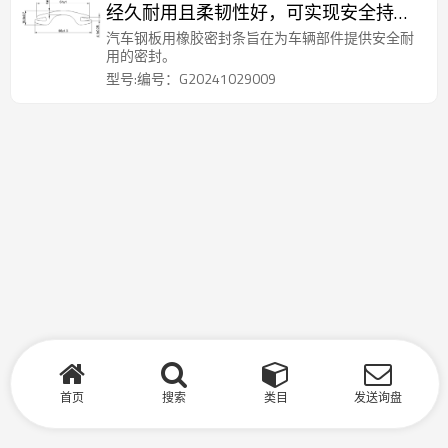
经久耐用且柔韧性好，可实现安全持久
的密封。
汽车钢板用橡胶密封条旨在为车辆部件提供安全耐
用的密封。
型号:编号：G20241029009
首页
搜索
类目
发送询盘