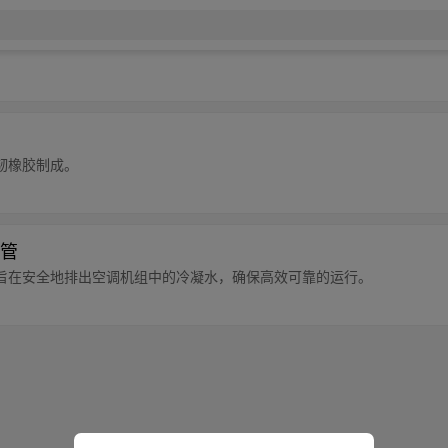
韧橡胶制成。
管
旨在安全地排出空调机组中的冷凝水，确保高效可靠的运行。