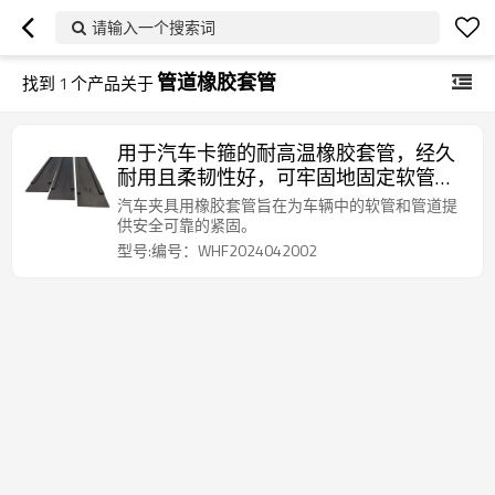
请输入一个搜索词
管道橡胶套管
找到
1
个产品关于
用于汽车卡箍的耐高温橡胶套管，经久
耐用且柔韧性好，可牢固地固定软管和
管道。
汽车夹具用橡胶套管旨在为车辆中的软管和管道提
供安全可靠的紧固。
型号:编号：WHF2024042002