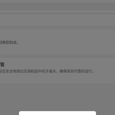
韧橡胶制成。
管
旨在安全地排出空调机组中的冷凝水，确保高效可靠的运行。