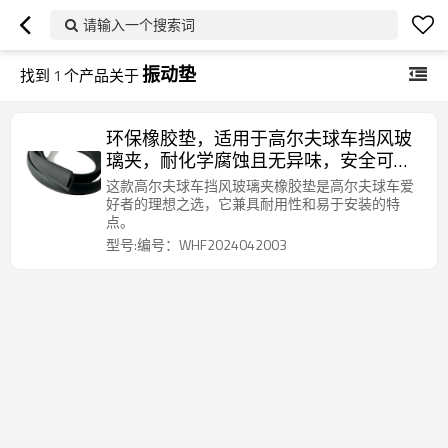
请输入一个搜索词
振动垫
找到
1
个产品关于
环保橡胶垫，适用于高尔夫球车挡风玻
璃夹，耐化学腐蚀且无异味，安全可
靠。
这款高尔夫球车挡风玻璃夹橡胶垫是高尔夫球车爱
好者的理想之选，它兼具耐用性和易于安装的特
点。
型号:编号：WHF2024042003