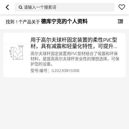
请输入一个搜索词
德库宁克的个人资料
找到
1
个产品关于
用于高尔夫球杆固定装置的柔性PVC型
材，具有减震和轻量化特性，可提升高
尔夫球具性能。
高尔夫球杆固定装置用PVC型材结合了吸震和环保
材料，是提高高尔夫球杆安全性的理想选择，可保
护您的设备。
型号:编号：G20230815006