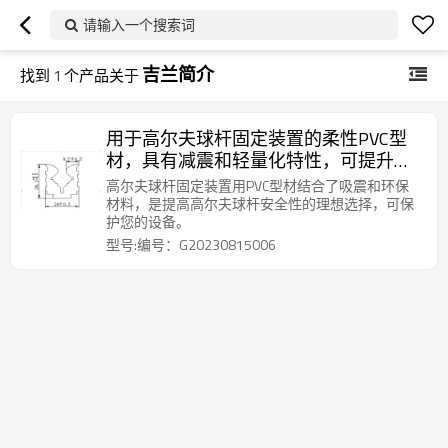
请输入一个搜索词
吉兰简介
找到
1
个产品关于
用于高尔夫球杆固定装置的柔性PVC型
材，具有减震和轻量化特性，可提升高
尔夫球具性能。
高尔夫球杆固定装置用PVC型材结合了吸震和环保
材料，是提高高尔夫球杆安全性的理想选择，可保
护您的设备。
型号:编号：G20230815006