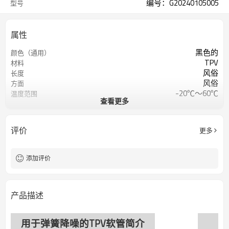
编号：G20240105005
型号
属性
黑色的
颜色（通用）
TPV
材料
风俗
长度
风俗
方面
-20℃～60℃
温度范围
查看更多
80±5 邵氏A
肖氏硬度
400%
断裂伸长
≥5.8兆帕
抗拉强度
评价
更多
≤0.98cm³
密度
添加评价
产品描述
用于弹簧降噪的TPV软管简介