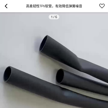
高柔韧性TPV软管，有效降低弹簧噪音
1
/
6