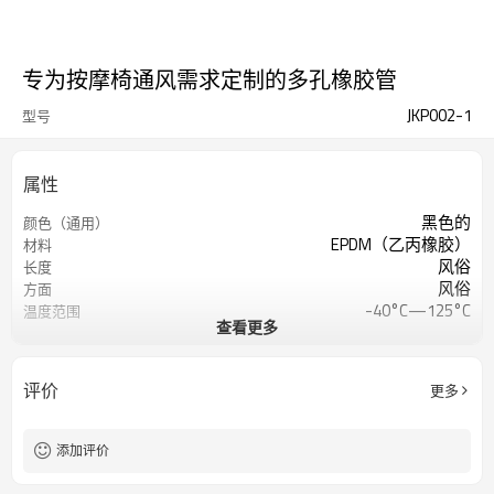
专为按摩椅通风需求定制的多孔橡胶管
JKP002-1
型号
属性
黑色的
颜色（通用）
EPDM（乙丙橡胶）
材料
风俗
长度
风俗
方面
-40°C—125°C
温度范围
查看更多
65±5 邵氏A
肖氏硬度
≥7兆帕
抗拉强度
350%
断裂伸长
评价
更多
添加评价