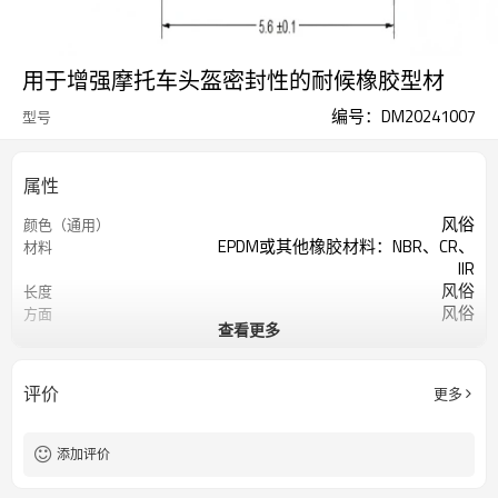
用于增强摩托车头盔密封性的耐候橡胶型材
编号：DM20241007
型号
属性
风俗
颜色（通用）
EPDM或其他橡胶材料：NBR、CR、
材料
IIR
风俗
长度
风俗
方面
查看更多
-45°C—125°C
温度范围
50-95 Shore A 或定制
肖氏硬度
5～12兆帕
抗拉强度
评价
更多
400%
断裂伸长
添加评价