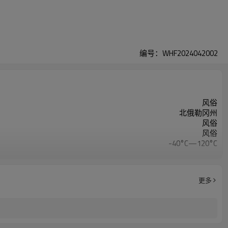
编号：WHF2024042002
风俗
北俄勒冈州
风俗
风俗
-40°C—120°C
70 肖氏 A 级或定制
5～12兆帕
400%
更多
1.3克/立方厘米