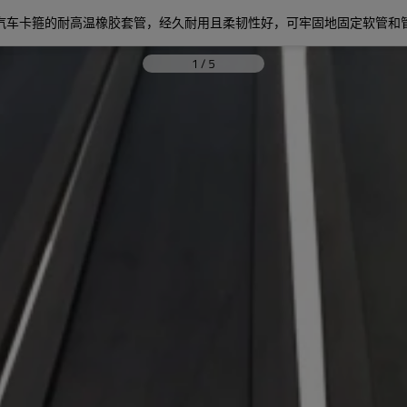
汽车卡箍的耐高温橡胶套管，经久耐用且柔韧性好，可牢固地固定软管和
1
/
5