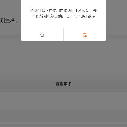
检测到您正在使用电脑访问手机网站，是
否跳转到电脑网站？ 点击“是”即可跳转
韧性好，可牢固地固定软管和管道。
否
是
查看更多