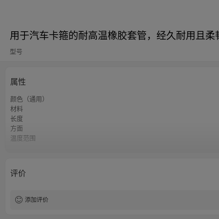
用于汽车卡箍的耐高温橡胶套管，经久耐用且柔
型号
属性
颜色（通用）
材料
长度
方面
温度范围
肖氏硬度
抗拉强度
断裂伸长
评价
密度
添加评价