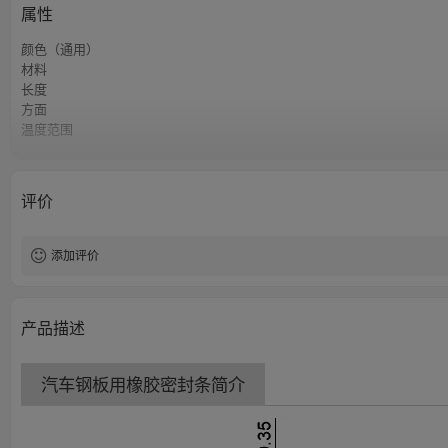
属性
颜色（通用）
材料
长度
方面
温度范围
肖氏硬度
抗拉强度
断裂伸长
评价
抗拉强度
添加评价
产品描述
汽车钢板用橡胶密封条简介