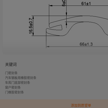
关键词
门密封条
汽车钢板用橡胶密封条
自定义选项
车库门底部密封条
窗户密封条
RESRUB 可以生产足够长的管材，以完全连接任何尺寸的回
门橡胶密封条
并提供黑色、白色、粉色等定制颜色。
添加到愿望单