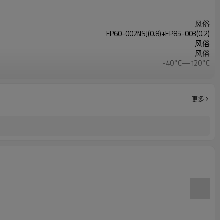
风俗
EP60-002NSJ(0.8)+EP85-003(0.2)
风俗
风俗
-40°C—120°C
75 Shore A 或定制
≥8兆帕
≥300%
更多
≥25千牛