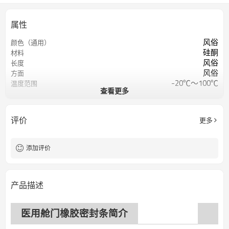
属性
风俗
颜色（通用）
硅酮
材料
风俗
长度
风俗
方面
-20℃～100℃
温度范围
查看更多
50 Shore A 或定制
肖氏硬度
≥5兆帕
抗拉强度
≥350%
断裂伸长
评价
更多
≥12千牛
抗拉强度
添加评价
产品描述
医用舱门橡胶密封条简介