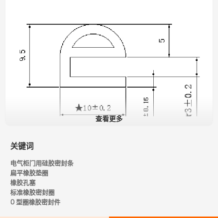
查看更多
关键词
电气柜门用硅胶密封条
密封功能
扁平橡胶垫圈
硅橡胶密封条的主要作用是为医疗舱门形成气密和水密屏障。在
橡胶孔塞
医疗应用中，维持受控的内部环境至关重要。该密封条可防止空
标准橡胶密封圈
气的进出，确保舱内的空气质量、压力和温度保持稳定。这对于
O 型圈橡胶密封件
隔离感染患者、维持手术或医疗治疗的无菌环境以及保护敏感医