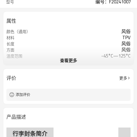
编号：F20241007
型号
属性
风俗
颜色（通用）
TPV
材料
风俗
长度
风俗
方面
-45°C—125°C
温度范围
查看更多
50-95 Shore A 或定制
肖氏硬度
5～12兆帕
抗拉强度
400%
断裂伸长率
评价
更多
添加评价
产品描述
行李封条简介