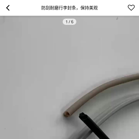
防刮耐磨行李封条，保持美观
1
/
6