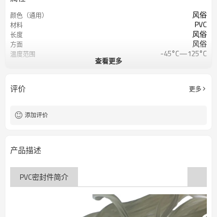
风俗
颜色（通用）
PVC
材料
风俗
长度
风俗
方面
-45°C—125°C
温度范围
查看更多
50-95 Shore A 或定制
肖氏硬度
5～12兆帕
抗拉强度
400%
断裂伸长率
评价
更多
添加评价
产品描述
PVC密封件简介