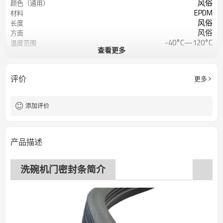
风俗
颜色（通用）
EPDM
材料
风俗
长度
风俗
方面
-40°C—120°C
温度范围
查看更多
50-70邵氏A级或定制
肖氏硬度
5～12兆帕
抗拉强度
400%
断裂伸长率
评价
更多
添加评价
产品描述
洗碗机门密封条简介