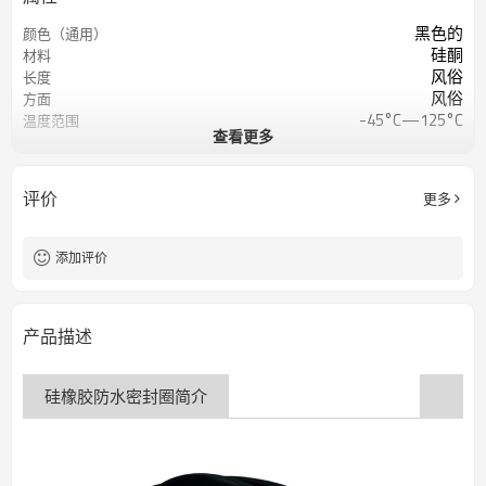
黑色的
颜色（通用）
硅酮
材料
风俗
长度
风俗
方面
-45°C—125°C
温度范围
查看更多
50-95 Shore A 或定制
肖氏硬度
5～12兆帕
抗拉强度
400%
断裂伸长率
评价
更多
添加评价
产品描述
硅橡胶防水密封圈简介