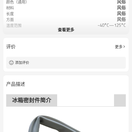
风俗
颜色（通用）
风俗
材料
风俗
长度
风俗
方面
-40°C—125°C
温度范围
查看更多
70±5 邵氏 A 硬度或定制
肖氏硬度
9兆帕
抗拉强度
300%
断裂伸长率
评价
更多
添加评价
产品描述
冰箱密封件简介