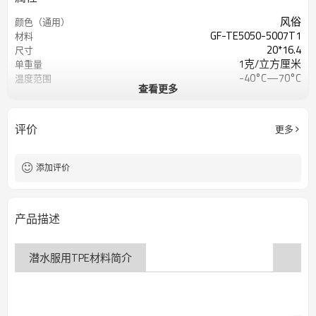
风俗
颜色（通用）
GF-TE5050-5007T1
材料
20*16.4
尺寸
1克/立方厘米
单重量
-40°C—70°C
温度范围
查看更多
55 Shore A 或定制
肖氏硬度
5～12兆帕
抗拉强度
400%
断裂伸长率
评价
更多
添加评价
产品描述
潜水服用TPE材料简介