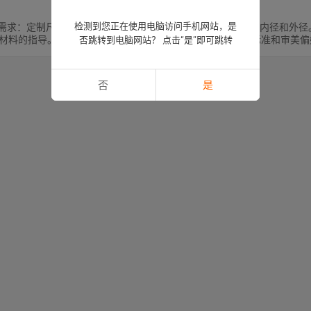
检测到您正在使用电脑访问手机网站，是
特定需求：定制尺寸：可根据具体应用要求定制尺寸和长度，包括内径和外
材料的指导。颜色：可提供定制颜色选项，以符合特定行业标准和审美偏
否跳转到电脑网站？ 点击“是”即可跳转
否
是