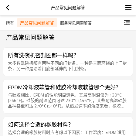
产品常见问题解答
产品常见问题解答
所有
服务常见问题解答
产品常见问题解答
所有洗碗机密封圈都一样吗？
大多数洗碗机都有两种不同的门封条。一种是三面环绕的上门封
条，另一种是沿着门底部延伸的下门封条。
EPDM冷却液软管和硅胶冷却液软管哪个更好？
与硅胶相比，EPDM 的性能明显逊色，其最高耐温仅为 130°C
(266°F)。硅胶的耐温范围可达 230°C (446°F)，某些耐高温硅胶
品种甚至可达 270°C (518°F)。从蒸发速率的角度来看，橡胶软
管（例如EPDM软管）的蒸发速率通常低于硅胶软管。这意味着
橡胶软管内的冷却液不易蒸发，这有利于维持系统的冷却效率。
如何选择合适的橡胶材料？
选择合适的橡胶材料时应考虑以下因素：工作温度：EPDM 适用