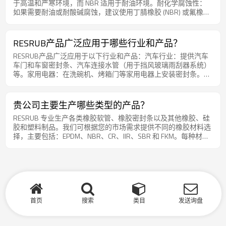
于高温和严寒环境，而 NBR 适用于耐油环境。耐化学腐蚀性：
如果需要耐油或耐酸碱腐蚀，建议使用丁腈橡胶 (NBR) 或氟橡胶
(FKM)。物理性能：如耐磨性和耐压性，SBR 适用于一般机械和
工业应用。如果您不确定选择哪种材料，请随时联系我们的技术
团队，我们将根据您的应用场景和市场需求提供专业建议。
RESRUB产品广泛应用于哪些行业和产品？
RESRUB产品广泛应用于以下行业和产品：汽车行业：提供汽车
车门和车窗密封条、汽车连接水管（用于挡风玻璃雨刮器系统）
等。家用电器：在洗碗机、烤箱门等家用电器上安装密封条。电
子和通信设备：太阳能光伏板的减震块和密封条、PC机箱和服务
器的液冷软管等。容器产品：提供用于容器盖、工具箱和运输容
器等的密封条。电力和通信柜：提供耐高温和耐老化的橡胶密封
贵公司主要生产哪些类型的产品？
条。新能源：提供适用于新能源汽车、充电设备等的橡胶部件和
RESRUB 专业生产各类橡胶软管、橡胶密封条以及其他橡胶、硅
模塑件。工程机械：用于重型机械设备的耐磨耐压橡胶部件。
胶和塑料制品。我们可根据您的市场需求提供不同的橡胶材料选
择，主要包括：EPDM、NBR、CR、IIR、SBR 和 FKM。每种材料
都适用于不同的工作环境和技术要求。
首页
搜索
类目
发送询盘