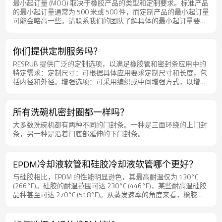
最小起订量 (MOQ) 取决于橡胶产品的类型和定制要求。标准产品
的最小起订量通常为 500 米或 500 件，而定制产品的最小起订量
可能会略高一些。请联系我们的团队了解具体的最小起订量要求
和价格信息，我们将为您提供详细的报价和交货时间。
你们提供定制服务吗？
RESRUB 提供广泛的定制选项，以满足橡胶管和密封条应用中的
特定需求：定制尺寸：可根据具体应用要求定制尺寸和长度，包
括内径和外径。增强选项：可采用编织或中间增强方式，以增强
橡胶软管的强度和耐压性。材料选择：根据环境暴露、化学相容
性和机械要求选择合适材料的指导。颜色：可提供定制颜色选
项，以符合特定行业标准和审美偏好。关于橡胶材料，目前我们
所有洗碗机密封圈都一样吗？
可以生产粉色橡胶泡沫密封条。
大多数洗碗机都有两种不同的门封条。一种是三面环绕的上门封
条，另一种是沿着门底部延伸的下门封条。
EPDM冷却液软管和硅胶冷却液软管哪个更好？
与硅胶相比，EPDM 的性能明显逊色，其最高耐温仅为 130°C
(266°F)。硅胶的耐温范围可达 230°C (446°F)，某些耐高温硅胶
品种甚至可达 270°C (518°F)。从蒸发速率的角度来看，橡胶软
管（例如EPDM软管）的蒸发速率通常低于硅胶软管。这意味着
橡胶软管内的冷却液不易蒸发，这有利于维持系统的冷却效率。